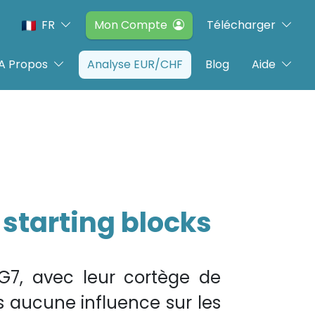
FR
Mon Compte
Télécharger
A Propos
Analyse EUR/CHF
Blog
Aide
s starting blocks
 G7, avec leur cortège de
s aucune influence sur les