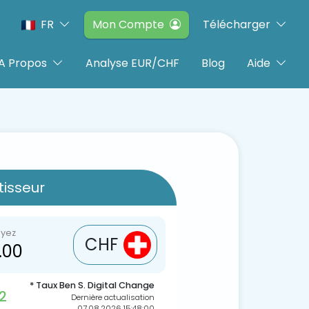
FR
Mon Compte
Télécharger
A Propos
Analyse EUR/CHF
Blog
Aide
isseur
oyez
CHF
* Taux Ben S. Digital Change
2
Dernière actualisation
07.08.2026 15:48:00