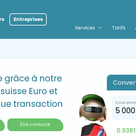
rs
Entreprises
Services
Tarifs
 grâce à notre
Convert
suisse Euro et
ue transaction
Vous env
Être contacté
0.9381