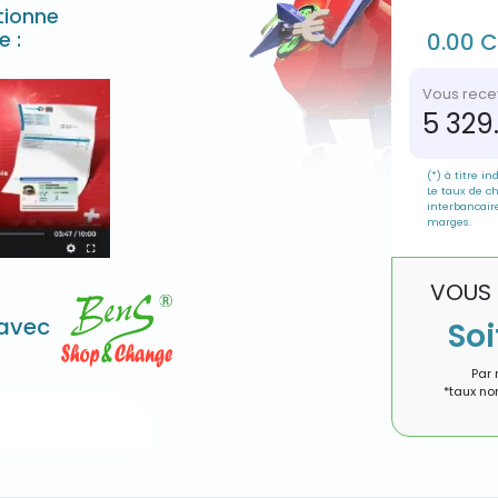
ionne
e :
0.00 
Vous rece
5 329
(*) à titre ind
Le taux de c
interbancair
marges.
VOUS
 avec
Soi
Par 
*taux no