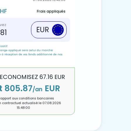
CHF
Frais appliqués
vez
EUR
.81
icatif.
hange appliqué sera celui du marché
e à réception de vos fonds additionné de nos
 ECONOMISEZ
67.16
EUR
t
805.87
EUR
/an
rapport aux conditions bancaires
n contractuel actualisé le
07.08.2026
15:48:00