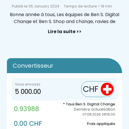
Publié le 05 January 2024
Temps de lecture < 19 min.
Bonne année à tous, Les équipes de Ben S. Digital
Change et Ben S. Shop and change, ravies de
vous retrouver, vous souhaitent une bonne et
Lire la suite >>
heureuse année 2024, espèrent que vous avez
passé de merveilleuses fêtes de fin d’année, et
que vous êtes aussi en forme pour commencer
la nouvelle année…
Convertisseur
Vous envoyez
CHF
* Taux Ben S. Digital Change
0.93988
Dernière actualisation
07.08.2026 08:15:00
0.00 CHF
Frais appliqués