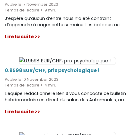
Publié le 17 November 2023
Temps de lecture < 19 min.
J’espère qu’aucun d’entre nous n’a été contraint
d’apprendre à nager cette semaine. Les ballades au
bord de l’Arve sont suspendues, tout comme la hausse
Lire la suite >>
de l’EUR/CHF vers la parité.
0.9598 EUR/CHF, prix psychologique !
Publié le 10 November 2023
Temps de lecture < 14 min.
L’équipe rédactionnelle Ben S vous concocte ce bulletin
hebdomadaire en direct du salon des Automnales, au
salon passion football, à Palexpo, ou nous serons
Lire la suite >>
présents tous le week-end.