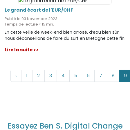
Le grand écart de l’EUR/CHF
Publié le 03 November 2023
Temps de lecture < 15 min.
En cette veille de week-end bien arrosé, d’eau bien sûr,
nous déconseillons de faire du surf en Bretagne cette fin
de semaine. (Sur le lac Léman à la rigueur… Mais le taux
Lire la suite >>
de change de l’EUR/CHF fera lui, plus de vagues).
‹
1
2
3
4
5
6
7
8
9
Essayez Ben S. Digital Change